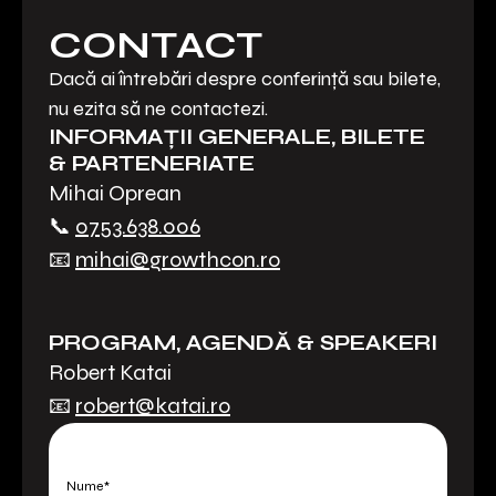
CONTACT
Dacă ai întrebări despre conferință sau bilete,
nu ezita să ne contactezi.
INFORMAȚII GENERALE, BILETE
& PARTENERIATE
Mihai Oprean
📞
0753.638.006
📧
mihai@growthcon.ro
PROGRAM, AGENDĂ & SPEAKERI
Robert Katai
📧
robert@katai.ro
Nume*