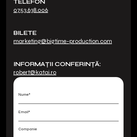
Roxana
Cristian
Diana
Sonia
TELEFON
0753.638.006
China-Birta
Hurducaș
Nechifor
Catrina
BILETE
marketing@bigtime-production.com
INFORMAȚII CONFERINȚĂ:
robert@katai.ro
Nume*
Email*
Companie