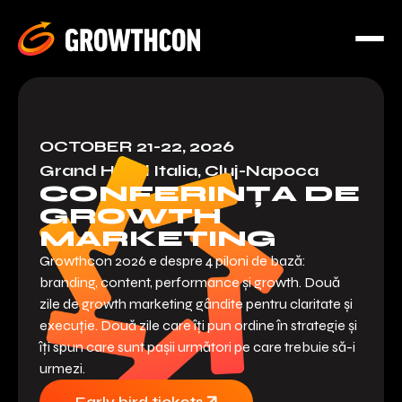
OCTOBER 21-22, 2026
Grand Hotel Italia, Cluj-Napoca
CONFERINȚA DE
GROWTH
MARKETING
Growthcon 2026 e despre 4 piloni de bază:
branding, content, performance și growth. Două
zile de growth marketing gândite pentru claritate și
execuție. Două zile care îți pun ordine în strategie și
îți spun care sunt pașii următori pe care trebuie să-i
urmezi.