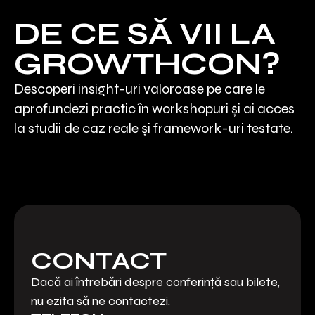
DE CE SĂ VII LA
GROWTHCON?
Descoperi insight-uri valoroase pe care le
aprofundezi practic în workshopuri și ai acces
la studii de caz reale și framework-uri testate.
01
02
03
TACTICI APLICABILE
STUDII DE CAZ RELEVANTE
IDEI PE CARE LE POȚI TESTA,
NU TEORIE
Pleci cu perspective noi din prima zi
Vei avea acces la exemple reale din
de keynotes, apoi intri în “how-to
industrie, analizate de experți care
Chiar dacă nu există rețete
CONTACT
mode” în a doua zi la workshops.
au implementat strategii de succes.
universale, pleci cu framework-uri
pe care le poți implementa imediat.
Dacă ai întrebări despre conferință sau bilete,
nu ezita să ne contactezi.