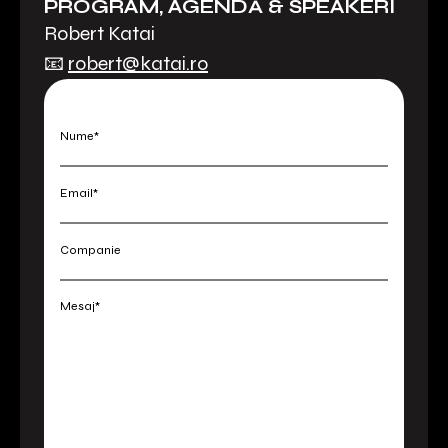
PROGRAM, AGENDĂ & SPEAKERI
Robert Katai
📧
robert@katai.ro
Nume*
Email*
Companie
Mesaj*