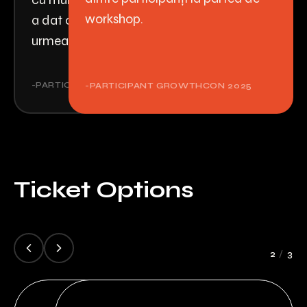
workshop.
a dat claritate pașii pe care
urmează să-i fac în business.
-PARTICIPANT GROWTHCON 2025
-PARTICIPANT GROWTHCON 2025
Ticket Options
2
/
3