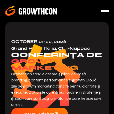
OCTOBER 21-22, 2026
Grand Hotel Italia, Cluj-Napoca
CONFERINȚA DE
GROWTH
MARKETING
Growthcon 2026 e despre 4 piloni de bază:
branding, content, performance și growth. Două
zile de growth marketing gândite pentru claritate și
execuție. Două zile care îți pun ordine în strategie și
îți spun care sunt pașii următori pe care trebuie să-i
urmezi.