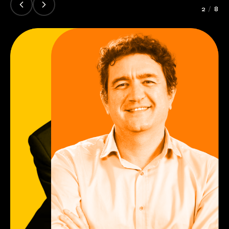
2
/
8