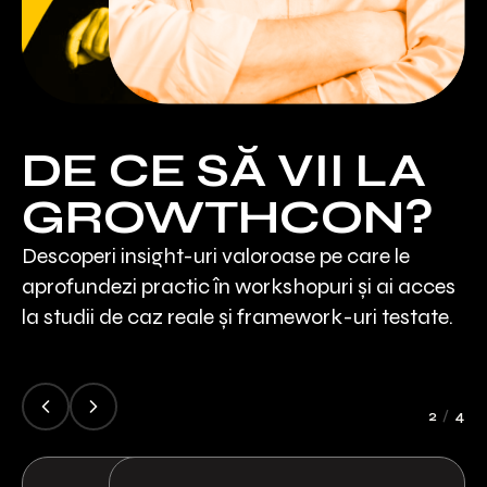
Sonia Nechifor
Cristian China-
DE CE SĂ VII LA
GROWTHCON?
Birta
Descoperi insight-uri valoroase pe care le
aprofundezi practic în workshopuri și ai acces
la studii de caz reale și framework-uri testate.
2
/
4