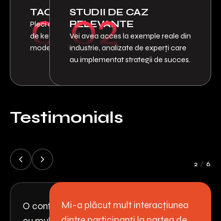
01
02
TACTICI APLICABILE
STUDII DE CAZ
RELEVANTE
Pleci cu perspective noi din prima zi
de keynotes, apoi intri în “how-to
Vei avea acces la exemple reale din
mode” în a doua zi la workshops.
industrie, analizate de experți care
au implementat strategii de succes.
Testimonials
2
/
6
Mi-a plăcut mult interacțiunea
O conferință de unde am plecat
dintre participanți la partea de
cu multe notițe și informații. Mi-