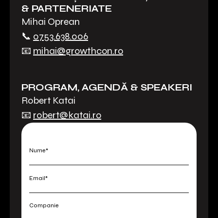
& PARTENERIATE
Mihai Oprean
📞
0753.638.006
📧
mihai@growthcon.ro
PROGRAM, AGENDĂ & SPEAKERI
Robert Katai
📧
robert@katai.ro
Nume*
Email*
Companie