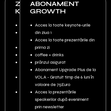
ZIUA 1-
ABONAMENT
KEYNOTES
GROWTH
Acces la toate keynote-urile
Acces la toate keynote-urile
Acces la toate prezentările din
din ziua 1
prima zi
Acces la toate prezentările din
coffee + drinks
prima zi
prânzul asigurat
coffee + drinks
Abonament Upgrade Plus de la
prânzul asigurat
VOLA - Gratuit
Abonament Upgrade Plus de la
timp de 6 luni în valoare de
VOLA - Gratuit timp de 6 luni în
75Euro
valoare de 75Euro
Acces la prezentările
Acces la prezentările
speakerilor după eveniment
speakerilor după eveniment
prin newsletter
prin newsletter